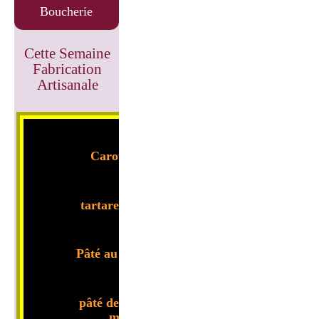
Boucherie
Cette Semaine
Fabrication
Artisanale
Carotte râpée
tartare de tomate
Pâté au poivre vert
pâté de campagne
maison