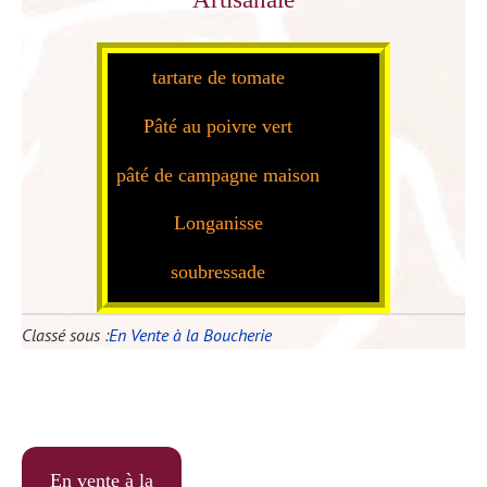
Carotte râpée
tartare de tomate
Pâté au poivre vert
pâté de campagne maison
Longanisse
soubressade
Chipolatas maison
Classé sous :
En Vente à la Boucherie
Cordon bleu
Carotte râpée
En vente à la